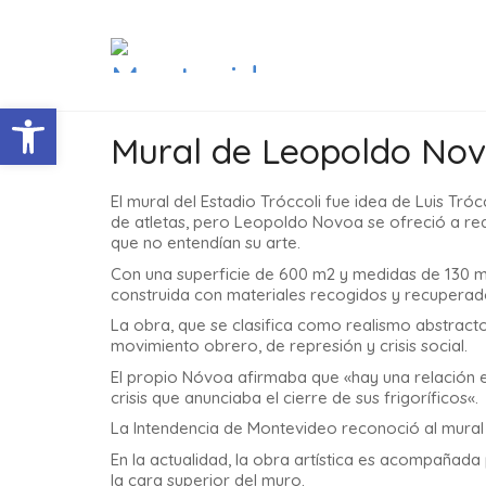
Abrir barra de herramientas
Mural de Leopoldo No
El mural del Estadio Tróccoli fue idea de Luis Tróc
de atletas, pero Leopoldo Novoa se ofreció a rea
que no entendían su arte.
Con una superficie de 600 m2 y medidas de 130 m d
construida con materiales recogidos y recuperad
La obra, que se clasifica como realismo abstract
movimiento obrero, de represión y crisis social.
El propio Nóvoa afirmaba que «
hay una relación 
crisis que anunciaba el cierre de sus frigoríficos
«.
La Intendencia de Montevideo reconoció al mur
En la actualidad, la obra artística es acompañada
la cara superior del muro.