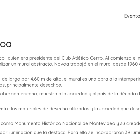
Event
voa
coli quien era presidente del Club Atlético Cerro. Al comienzo el m
lizar un mural abstracto. Novoa trabajó en el mural desde 1960 a
e largo por 4,60 m de alto, el mural es una obra a la intemperie,
os, principalmente desechos.
o iberoamericano, muestra a la sociedad y al país de la década d
entre los materiales de desecho utilizados y la sociedad que des
al como
Monumento Histórico Nacional de Montevideo
y su cread
 por iluminación que la destaca. Para ello se incorporaron
39 lum