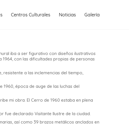
os
Centros Culturales
Noticias
Galería
ural iba a ser figurativo con diseños ilustrativos
 1964, con las dificultades propias de personas
 resistente a las inclemencias del tiempo,
e 1960, época de auge de las luchas del
cribe mi obra. El Cerro de 1960 estaba en plena
or fue declarado
Visitante Ilustre
de la ciudad.
inarias, así como 39 brazos metálicos
anclados en